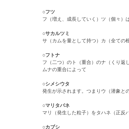
○フツ
フ（増え、成長していく）ツ（個々）
○サカルツミ
サ（カムを量として持つ）カ（全ての
○フトナ
フ（二つ）のト（重合）のナ（くり返
ムナの重合によって
○シメシウタ
発生が示されます。つまりウ（潜象と
○マリタバネ
マリ（発生した粒子）をタハネ（正反
○カブシ