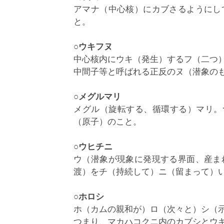
アマナ（中心核）にカブさるようにし
と。
○ウキフヌ
中心核内にウキ（発生）するフ（二つ
中間子等と呼ばれる正反のヌ（潜象の
○メグルマリ
メグル（旋転する、循環する）マリ。つ
（原子）のこと。
○ウヒチニ
ウ（潜象が現象に発現する界面、産ま
渡）をチ（持続して）ニ（留まって）
○ホロシ
ホ（カムの親和が）ロ（次々と）シ（
つまり、マカハコクニ内のカブシとウ