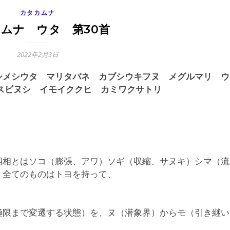
カタカムナ
ムナ ウタ 第30首
2022年2月3日
シメシウタ マリタバネ カブシウキフヌ メグルマリ ウ
スビヌシ イモイククヒ カミワクサトリ
四相とはソコ（膨張、アワ）ソギ（収縮、サヌキ）シマ（流
。全てのものはトヨを持って、
極限まで変遷する状態）を、ヌ（潜象界）からモ（引き継い