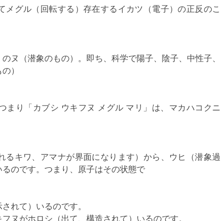
てメグル（回転する）存在するイカツ（電子）の正反のこ
）のヌ（潜象のもの）。即ち、科学で陽子、陰子、中性子、
もの）
まり「カブシ ウキフヌ メグル マリ」は、マカハコクニ
れるキワ、アマナが界面になります）から、ウヒ（潜象過
いるのです。つまり、原子はその状態で
示されて）いるのです。
キフヌがホロシ（出て、構造されて）いるのです。