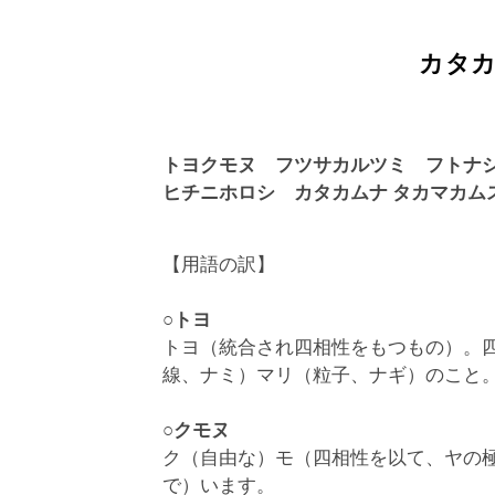
カタカ
トヨクモヌ フツサカルツミ フトナ
ヒチニホロシ カタカムナ
タカマカム
【用語の訳】
○トヨ
トヨ（統合され四相性をもつもの）。
線、ナミ）マリ（粒子、ナギ）のこと
○クモヌ
ク（自由な）モ（四相性を以て、ヤの
で）います。