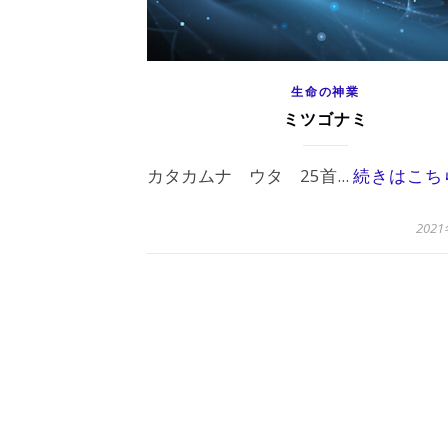
生命の神業
ミツゴナミ
カタカムナ ウタ 25首...
続きはこち
202