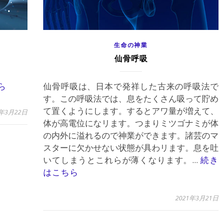
生命の神業
仙骨呼吸
ら
仙骨呼吸は、日本で発祥した古来の呼吸法で
す。この呼吸法では、息をたくさん吸って貯め
て置くようにします。するとアワ量が増えて、
1年3月22日
体が高電位になリます。つまりミツゴナミが体
の内外に溢れるので神業ができます。諸芸のマ
スターに欠かせない状態が具わリます。息を吐
いてしまうとこれらが薄くなります。...
続き
はこちら
2021年3月21日