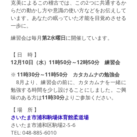
克美によるこの稽古では、この2つに共通するか
らだの動かし方や意識の使い方などをお伝えして
います。あなたの眠っていた才能を目覚めさせる
一歩に。
練習会は毎月
第2水曜日
に開催しています。
【 日 時 】
12月10日（水）11時50分～12時50分
練習会
※
11時30分～11時50分
カタカムナの勉強会
8月より、練習会の前に、カタカムナを一緒に
勉強する時間を少し設けることにしました。ご興
味のある方は
11時30分
よりご参加ください。
【 場 所 】
さいたま市浦和駒場体育館柔道場
さいたま市浦和区駒場2-5-6
TEL: 048-885-6010